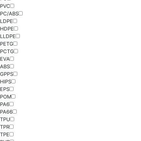
PVC
PC/ABS
LDPE
HDPE
LLDPE
PETG
PCTG
EVA
ABS
GPPS
HIPS
EPS
POM
PA6
PA66
TPU
TPR
TPE