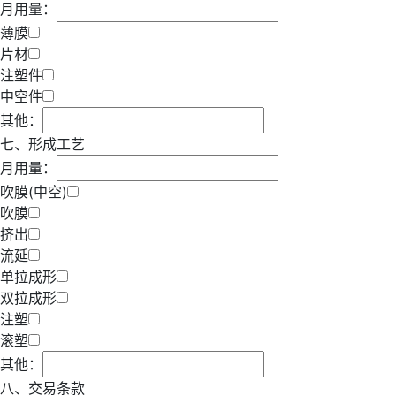
月用量：
薄膜
片材
注塑件
中空件
其他：
七、形成工艺
月用量：
吹膜(中空)
吹膜
挤出
流延
单拉成形
双拉成形
注塑
滚塑
其他：
八、交易条款