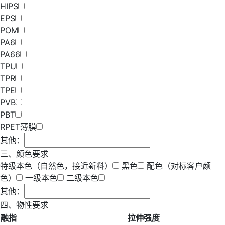
HIPS
EPS
POM
PA6
PA66
TPU
TPR
TPE
PVB
PBT
RPET薄膜
其他：
三、颜色要求
特级本色（自然色，接近新料）
黑色
配色（对标客户颜
色）
一级本色
二级本色
其他：
四、物性要求
融指
拉伸强度