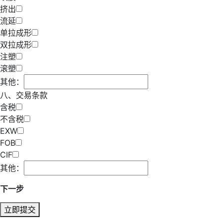
挤出
流延
单拉成形
双拉成形
注塑
滚塑
其他：
八、交易条款
含税
不含税
EXW
FOB
CIF
其他：
下一步
立即提交