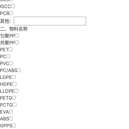
ISCC
PCR
其他：
二、物料名称
匀聚PP
共聚PP
PET
PC
PVC
PC/ABS
LDPE
HDPE
LLDPE
PETG
PCTG
EVA
ABS
GPPS