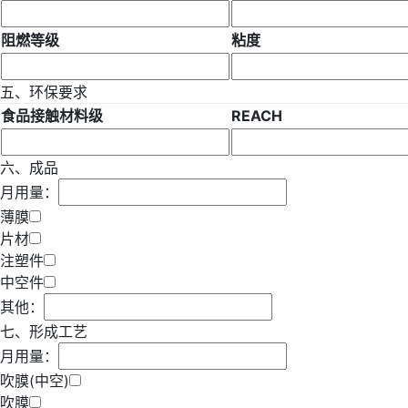
阻燃等级
粘度
五、环保要求
食品接触材料级
REACH
六、成品
月用量：
薄膜
片材
注塑件
中空件
其他：
七、形成工艺
月用量：
吹膜(中空)
吹膜